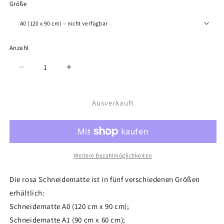
Größe
Anzahl
Anzahl
Verringere
Erhöhe
die
die
Menge
Menge
für
für
Ausverkauft
Schneidematte
Schneidematte
Pink
Pink
in
in
A0,
A0,
A1,
A1,
Weitere Bezahlmöglichkeiten
A2,
A2,
A3
A3
Die rosa Schneidematte ist in fünf verschiedenen Größen
und
und
erhältlich:
A4
A4
Schneidematte A0 (120 cm x 90 cm);
Schneidematte
A1 (90 cm x 60 cm);