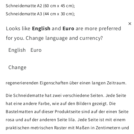
Schneidematte A
2 (60 cm x 45 cm);
Schneidematte
A3 (44 cm x 30 cm);
Schneidematte
A4 (30cm x 22cm).
Looks like
English
and
Euro
are more preferred
Die Schneidematte besteht aus fünf verschiedenen
for you. Change language and currency?
Schichten. Die beiden Außenschichten sind selbstheilend und
English
Euro
die drei Innenschichten bestehen aus recycelten Materialien
und geben der Matte Halt, um Schnitten standzuhalten.
Durch diese Konstruktion ist die selbstheilende
Change
Schneidematte langlebig und behält ihre Qualität und
regenerierenden Eigenschaften über einen langen Zeitraum.
Die Schneidematte hat zwei verschiedene Seiten. Jede Seite
hat eine andere Farbe, wie auf den Bildern gezeigt. Die
Bastelmatten auf dieser Produktseite sind auf der einen Seite
rosa und auf der anderen Seite lila. Jede Seite ist mit einem
praktischen metrischen Raster mit Maßen in Zentimetern und