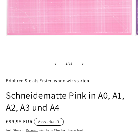
Medien
M
1
2
in
in
Modal
M
öffnen
ö
von
1
/
15
Erfahren Sie als Erster, wann wir starten.
Schneidematte Pink in A0, A1,
A2, A3 und A4
Normaler
€89,95 EUR
Ausverkauft
Preis
Inkl. Steuern.
Versand
wird beim Checkout berechnet