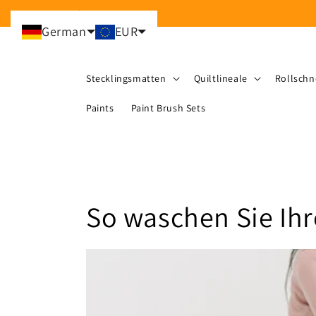
Direkt
zum
Inhalt
German
EUR
Stecklingsmatten
Quiltlineale
Rollschn
Paints
Paint Brush Sets
So waschen Sie Ih