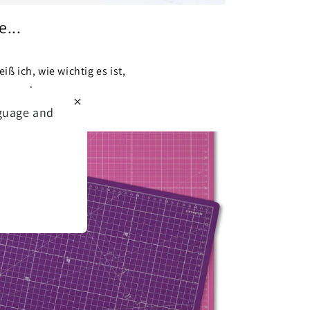
...
ß ich, wie wichtig es ist,
eug, das...
nguage and