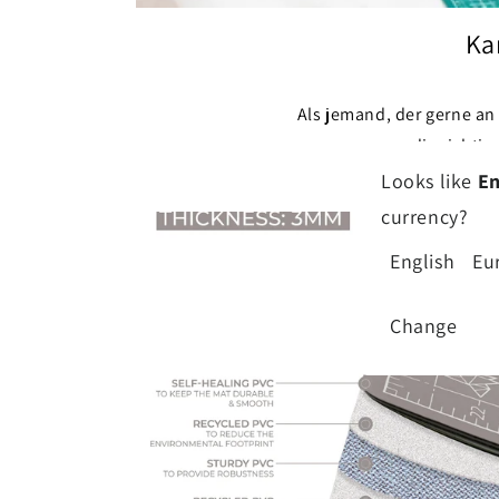
Ka
Als jemand, der gerne an 
die richti
Looks like
En
currency?
English
Eu
Change