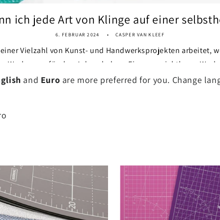
nn ich jede Art von Klinge auf einer selbsthe
6. FEBRUAR 2024
CASPER VAN KLEEF
einer Vielzahl von Kunst- und Handwerksprojekten arbeitet, wei
gen Werkzeuge für den Job zu haben. Ein unverzichtbares Werkz
glish
and
Euro
are more preferred for you. Change la
ro