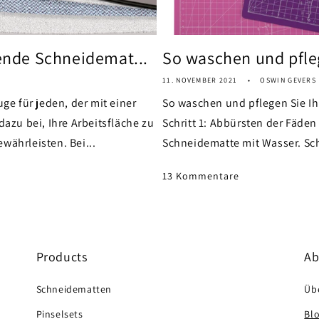
lende Schneidemat...
So waschen und pfleg
11. NOVEMBER 2021
OSWIN GEVERS
e für jeden, der mit einer
So waschen und pflegen Sie Ih
dazu bei, Ihre Arbeitsfläche zu
Schritt 1: Abbürsten der Fäden 
währleisten. Bei...
Schneidematte mit Wasser. Schr
13 Kommentare
Products
Ab
Schneidematten
Üb
Pinselsets
Bl