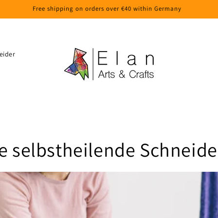
Free shipping on orders over €40 within Germany
eider
re selbstheilende Schneid