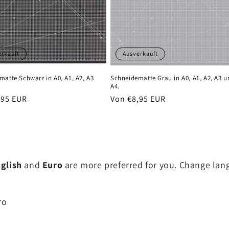
erkauft
Ausverkauft
matte Schwarz in A0, A1, A2, A3
Schneidematte Grau in A0, A1, A2, A3 u
A4.
er
,95 EUR
Normaler
Von €8,95 EUR
Preis
glish
and
Euro
are more preferred for you. Change la
ro