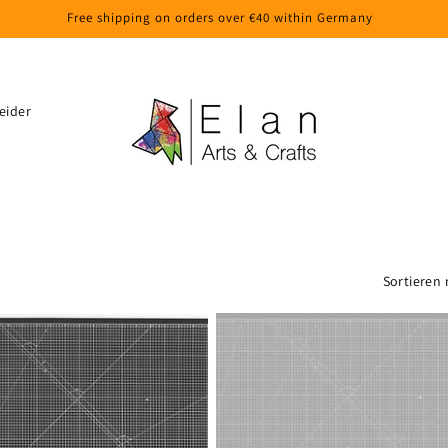
Free shipping on orders over €40 within Germany
eider
Sortieren 