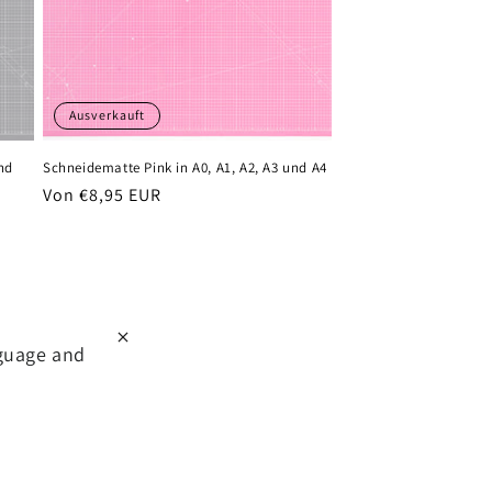
Ausverkauft
nd
Schneidematte Pink in A0, A1, A2, A3 und A4
Normaler
Von €8,95 EUR
Preis
nguage and