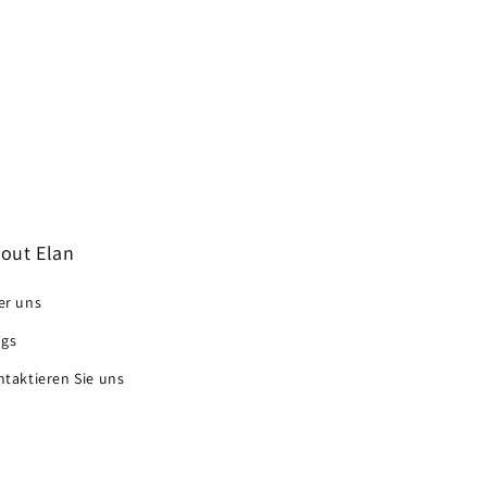
out Elan
er uns
ogs
taktieren Sie uns