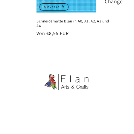
Change
Ausverkauft
Schneidematte Blau in A0, A1, A2, A3 und
A4.
Normaler
Von €8,95 EUR
Preis