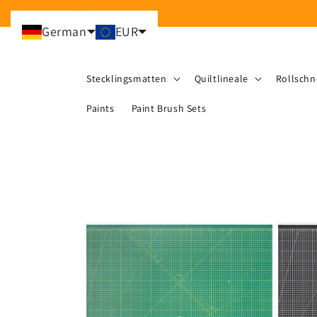
Direkt
zum
Inhalt
German
EUR
Stecklingsmatten
Quiltlineale
Rollschn
Paints
Paint Brush Sets