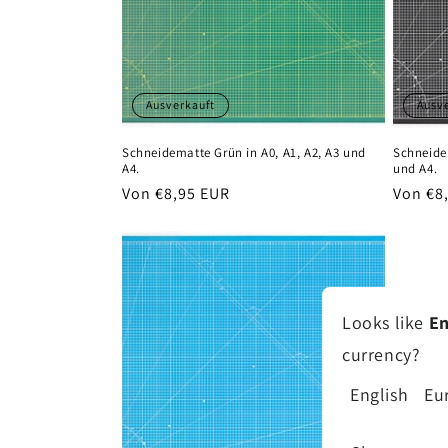
Ausverkauft
Ausv
Schneidematte Grün in A0, A1, A2, A3 und
Schneide
A4.
und A4.
Normaler
Von €8,95 EUR
Normal
Von €8
Preis
Preis
Looks like
En
currency?
English
Eu